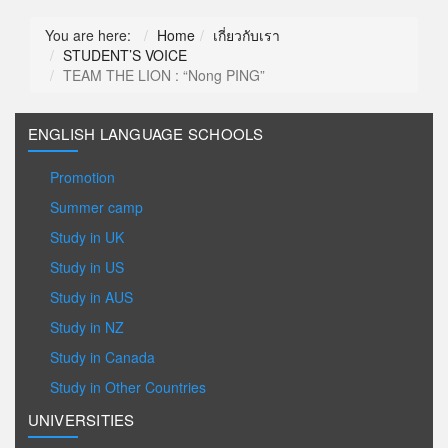
You are here:
Home
เกี่ยวกับเรา
STUDENT’S VOICE
TEAM THE LION : “Nong PING”
ENGLISH LANGUAGE SCHOOLS
Promotion
Summer camp
Study in UK
Study in US
Study in AUS
Study in NZ
Study in Canada
Study in Other Countries
UNIVERSITIES