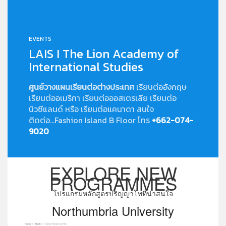
EVENTS
LAIS I The Lion Academy of
International Studies
ศูนย์วางแผนเรียนต่อต่างประเทศ
เรียนต่ออังกฤษ
เรียนต่ออเมริกา เรียนต่อออสเตรเลีย เรียนต่อ
นิวซีแลนด์ หรือ เรียนต่อแคนาดา สนใจ
ติดต่อ...Fashion Island B Floor โทร
+662-074-
9020
EXPLORE NEW
PROGRAMMES
โปรแกรมหลักสูตรปริญญาโทที่น่าสนใจ
Northumbria University