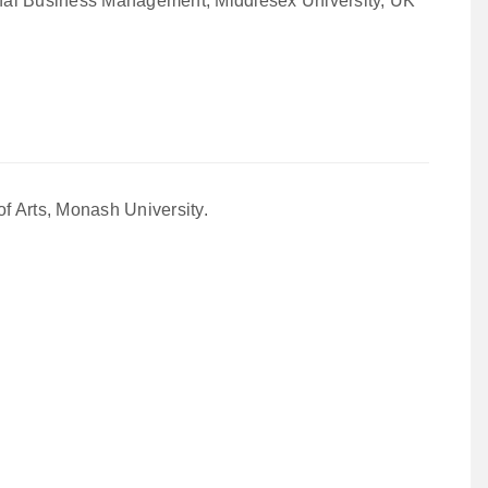
nal Business Management, Middlesex University, UK
f Arts, Monash University.