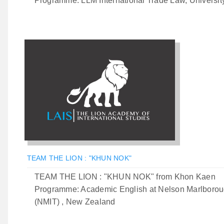
Programme: LLM International Trade Law, Universit
TEAM THE LION : "KHUN NOK"
TEAM THE LION : "KHUN NOK" from Khon Kaen
Programme: Academic English at Nelson Marlboroug
(NMIT) , New Zealand