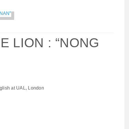
”
E LION : “NONG
lish at UAL, London