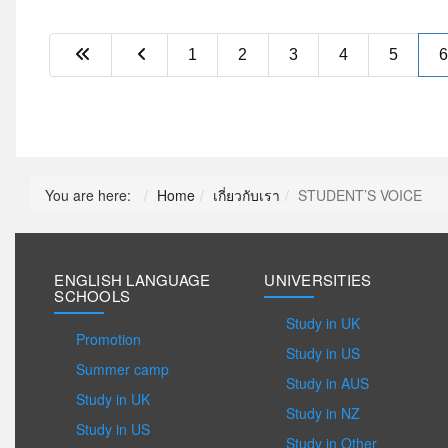
1
2
3
4
5
You are here:
Home
เกี่ยวกับเรา
STUDENT’S VOICE
ENGLISH LANGUAGE
UNIVERSITIES
SCHOOLS
Study in UK
Promotion
Study in US
Summer camp
Study in AUS
Study in UK
Study in NZ
Study in US
Study in Other