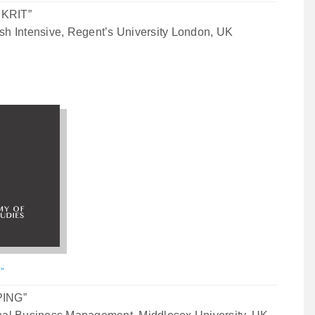
 KRIT”
h Intensive, Regent’s University London, UK
”
PING”