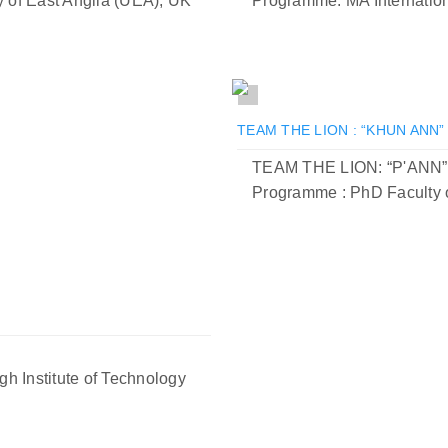
y of East Anglia (UEA), UK
Programme: MA Internatio
TEAM THE LION : “KHUN ANN”
TEAM THE LION: “P'ANN”
Programme : PhD Faculty o
h Institute of Technology