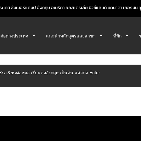
ะเทศ ซัมเมอร์แคมป์ อังกฤษ อเมริกา ออสเตรเลีย นิวซีแลนด์ แคนาดา เยอรมัน ทุก
นต่อต่างประเทศ
แนะนำหลักสูตรและสาขา
ที่พัก
ิเช่น เรียนต่อหมอ เรียนต่ออังกฤษ เป็นต้น แล้วกด Enter