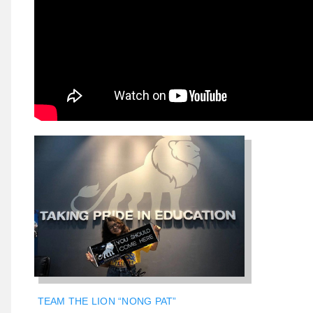
TEAM THE LION “NONG PAT”