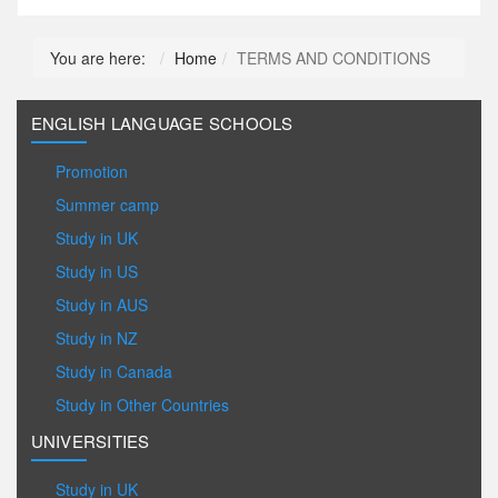
You are here:
Home
TERMS AND CONDITIONS
ENGLISH LANGUAGE SCHOOLS
Promotion
Summer camp
Study in UK
Study in US
Study in AUS
Study in NZ
Study in Canada
Study in Other Countries
UNIVERSITIES
Study in UK