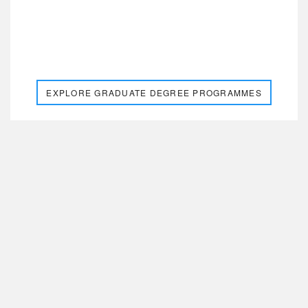
MSc Finance and Management
โปรแกรมวิชาที่ติดอันดับ 1 ใน UK ด้านไฟแนนท์ จาก
Financial Time กับโปรแกรมที่จะสร้างความแข็งแกร่ง
อย่างขีดสุด
EXPLORE GRADUATE DEGREE PROGRAMMES