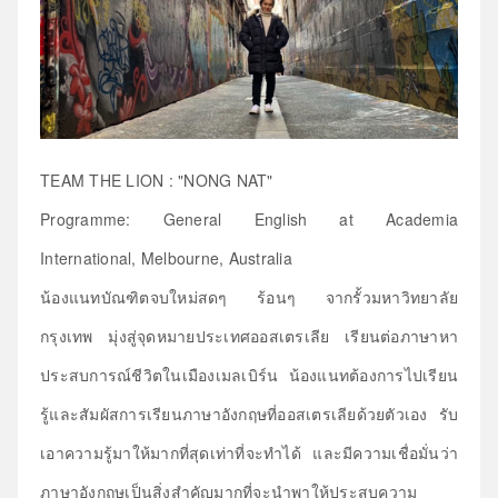
TEAM THE LION : "NONG NAT"
Programme:
General
English at
Academia
International
,
Melbourne
, Australia
น้องแนทบัณฑิตจบใหม่สดๆ ร้อนๆ จากรั้วมหาวิทยาลัย
กรุงเทพ มุ่งสู่จุดหมายประเทศออสเตรเลีย เรียนต่อภาษาหา
ประสบการณ์ชีวิ
ตในเมืองเมลเบิร์น น้องแนทต้องการไปเรียน
รู้และสั
มผัสการเรียนภาษาอังกฤษที่
ออสเตรเลียด้วยตัวเอง รับ
เอาความรู้มาให้มากที่สุดเท่
าที่จะทำได้ และมีความเชื่อมั่นว่า
ภาษาอั
งกฤษเป็นสิ่งสำคัญมากที่
จะนำพาให้ประสบความ