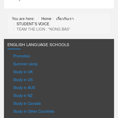
You are here:
Home
เกี่ยวกับเรา
STUDENT’S VOICE
TEAM THE LION : "NONG BAS"
ENGLISH LANGUAGE SCHOOLS
Promotion
Summer camp
Study in UK
Study in US
Study in AUS
Study in NZ
Study in Canada
Study in Other Countries