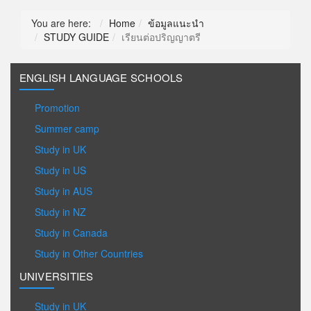
You are here:
Home
ข้อมูลแนะนำ
STUDY GUIDE
เรียนต่อปริญญาตรี
ENGLISH LANGUAGE SCHOOLS
Promotion
Summer camp
Study in UK
Study in US
Study in AUS
Study in NZ
Study in Canada
Study in Other Countries
UNIVERSITIES
Study in UK