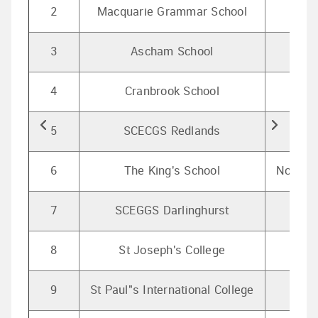
2
Macquarie Grammar School
Sy
3
Ascham School
Edg
4
Cranbrook School
Belle
5
SCECGS Redlands
Cre
6
The King's School
North P
7
SCEGGS Darlinghurst
Darli
8
St Joseph's College
Hunte
9
St Paul"s International College
Mos