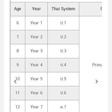
Age
Year
Thai System
Schoo
6
Year 1
ป.1
7
Year 2
ป.2
8
Year 3
ป.3
9
Year 4
ป.4
Primary S
10
Year 5
ป.5
11
Year 6
ป.6
12
Year 7
ม.1