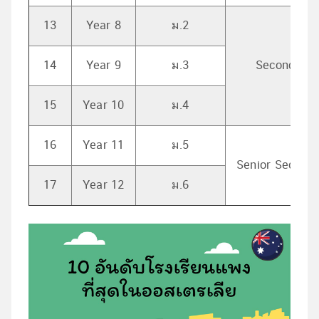
13
Year 8
ม.2
14
Year 9
ม.3
Secondary 
15
Year 10
ม.4
16
Year 11
ม.5
Senior Seconda
17
Year 12
ม.6